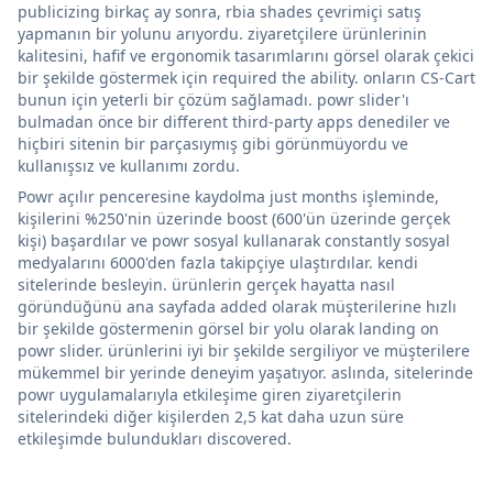
publicizing birkaç ay sonra, rbia shades çevrimiçi satış
yapmanın bir yolunu arıyordu. ziyaretçilere ürünlerinin
kalitesini, hafif ve ergonomik tasarımlarını görsel olarak çekici
bir şekilde göstermek için required the ability. onların CS-Cart
bunun için yeterli bir çözüm sağlamadı. powr slider'ı
bulmadan önce bir different third-party apps denediler ve
hiçbiri sitenin bir parçasıymış gibi görünmüyordu ve
kullanışsız ve kullanımı zordu.
Powr açılır penceresine kaydolma just months işleminde,
kişilerini %250'nin üzerinde boost (600'ün üzerinde gerçek
kişi) başardılar ve powr sosyal kullanarak constantly sosyal
medyalarını 6000'den fazla takipçiye ulaştırdılar. kendi
sitelerinde besleyin. ürünlerin gerçek hayatta nasıl
göründüğünü ana sayfada added olarak müşterilerine hızlı
bir şekilde göstermenin görsel bir yolu olarak landing on
powr slider. ürünlerini iyi bir şekilde sergiliyor ve müşterilere
mükemmel bir yerinde deneyim yaşatıyor. aslında, sitelerinde
powr uygulamalarıyla etkileşime giren ziyaretçilerin
sitelerindeki diğer kişilerden 2,5 kat daha uzun süre
etkileşimde bulundukları discovered.