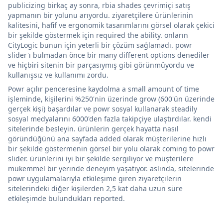
publicizing birkaç ay sonra, rbia shades çevrimiçi satış
yapmanın bir yolunu arıyordu. ziyaretçilere ürünlerinin
kalitesini, hafif ve ergonomik tasarımlarını görsel olarak çekici
bir şekilde göstermek için required the ability. onların
CityLogic bunun için yeterli bir çözüm sağlamadı. powr
slider'ı bulmadan önce bir many different options denediler
ve hiçbiri sitenin bir parçasıymış gibi görünmüyordu ve
kullanışsız ve kullanımı zordu.
Powr açılır penceresine kaydolma a small amount of time
işleminde, kişilerini %250'nin üzerinde grow (600'ün üzerinde
gerçek kişi) başardılar ve powr sosyal kullanarak steadily
sosyal medyalarını 6000'den fazla takipçiye ulaştırdılar. kendi
sitelerinde besleyin. ürünlerin gerçek hayatta nasıl
göründüğünü ana sayfada added olarak müşterilerine hızlı
bir şekilde göstermenin görsel bir yolu olarak coming to powr
slider. ürünlerini iyi bir şekilde sergiliyor ve müşterilere
mükemmel bir yerinde deneyim yaşatıyor. aslında, sitelerinde
powr uygulamalarıyla etkileşime giren ziyaretçilerin
sitelerindeki diğer kişilerden 2,5 kat daha uzun süre
etkileşimde bulundukları reported.