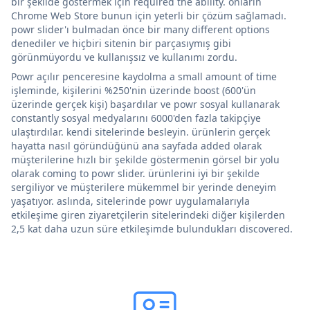
bir şekilde göstermek için required the ability. onların
Chrome Web Store bunun için yeterli bir çözüm sağlamadı.
powr slider'ı bulmadan önce bir many different options
denediler ve hiçbiri sitenin bir parçasıymış gibi
görünmüyordu ve kullanışsız ve kullanımı zordu.
Powr açılır penceresine kaydolma a small amount of time
işleminde, kişilerini %250'nin üzerinde boost (600'ün
üzerinde gerçek kişi) başardılar ve powr sosyal kullanarak
constantly sosyal medyalarını 6000'den fazla takipçiye
ulaştırdılar. kendi sitelerinde besleyin. ürünlerin gerçek
hayatta nasıl göründüğünü ana sayfada added olarak
müşterilerine hızlı bir şekilde göstermenin görsel bir yolu
olarak coming to powr slider. ürünlerini iyi bir şekilde
sergiliyor ve müşterilere mükemmel bir yerinde deneyim
yaşatıyor. aslında, sitelerinde powr uygulamalarıyla
etkileşime giren ziyaretçilerin sitelerindeki diğer kişilerden
2,5 kat daha uzun süre etkileşimde bulundukları discovered.