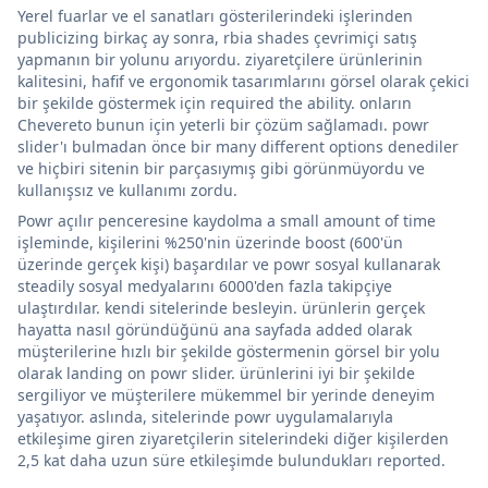
Yerel fuarlar ve el sanatları gösterilerindeki işlerinden
publicizing birkaç ay sonra, rbia shades çevrimiçi satış
yapmanın bir yolunu arıyordu. ziyaretçilere ürünlerinin
kalitesini, hafif ve ergonomik tasarımlarını görsel olarak çekici
bir şekilde göstermek için required the ability. onların
Chevereto bunun için yeterli bir çözüm sağlamadı. powr
slider'ı bulmadan önce bir many different options denediler
ve hiçbiri sitenin bir parçasıymış gibi görünmüyordu ve
kullanışsız ve kullanımı zordu.
Powr açılır penceresine kaydolma a small amount of time
işleminde, kişilerini %250'nin üzerinde boost (600'ün
üzerinde gerçek kişi) başardılar ve powr sosyal kullanarak
steadily sosyal medyalarını 6000'den fazla takipçiye
ulaştırdılar. kendi sitelerinde besleyin. ürünlerin gerçek
hayatta nasıl göründüğünü ana sayfada added olarak
müşterilerine hızlı bir şekilde göstermenin görsel bir yolu
olarak landing on powr slider. ürünlerini iyi bir şekilde
sergiliyor ve müşterilere mükemmel bir yerinde deneyim
yaşatıyor. aslında, sitelerinde powr uygulamalarıyla
etkileşime giren ziyaretçilerin sitelerindeki diğer kişilerden
2,5 kat daha uzun süre etkileşimde bulundukları reported.