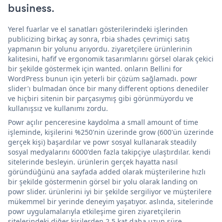
business.
Yerel fuarlar ve el sanatları gösterilerindeki işlerinden
publicizing birkaç ay sonra, rbia shades çevrimiçi satış
yapmanın bir yolunu arıyordu. ziyaretçilere ürünlerinin
kalitesini, hafif ve ergonomik tasarımlarını görsel olarak çekici
bir şekilde göstermek için wanted. onların Bellini for
WordPress bunun için yeterli bir çözüm sağlamadı. powr
slider'ı bulmadan önce bir many different options denediler
ve hiçbiri sitenin bir parçasıymış gibi görünmüyordu ve
kullanışsız ve kullanımı zordu.
Powr açılır penceresine kaydolma a small amount of time
işleminde, kişilerini %250'nin üzerinde grow (600'ün üzerinde
gerçek kişi) başardılar ve powr sosyal kullanarak steadily
sosyal medyalarını 6000'den fazla takipçiye ulaştırdılar. kendi
sitelerinde besleyin. ürünlerin gerçek hayatta nasıl
göründüğünü ana sayfada added olarak müşterilerine hızlı
bir şekilde göstermenin görsel bir yolu olarak landing on
powr slider. ürünlerini iyi bir şekilde sergiliyor ve müşterilere
mükemmel bir yerinde deneyim yaşatıyor. aslında, sitelerinde
powr uygulamalarıyla etkileşime giren ziyaretçilerin
sitelerindeki diğer kişilerden 2,5 kat daha uzun süre