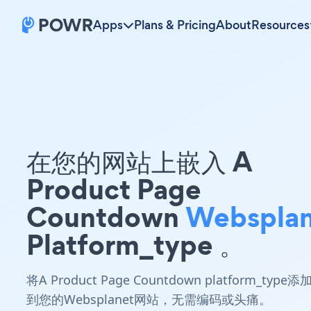
Apps
Plans & Pricing
About
Resources
在您的网站上嵌入 A
Product Page
Countdown
Websplan
Platform_type 。
将A Product Page Countdown platform_type添
到您的Websplanet网站，无需编码或头痛。