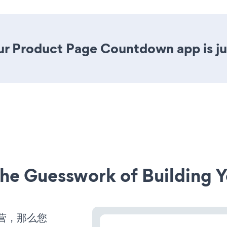
ur Product Page Countdown app is jus
he Guesswork of Building Y
运营，那么您