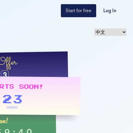
Start for free
Log In