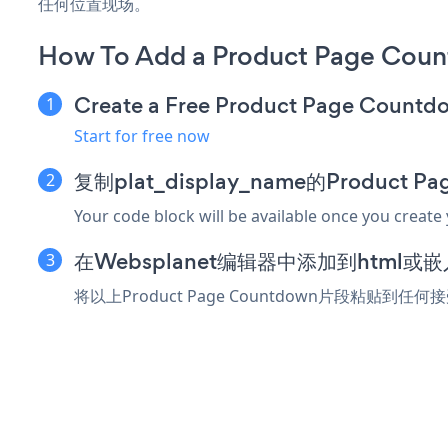
任何位置现场。
How To Add a Product Page Cou
Create a Free Product Page Count
Start for free now
复制plat_display_name的Product 
Your code block will be available once you create
在Websplanet编辑器中添加到html或
将以上Product Page Countdown片段粘贴到任