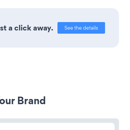
t a click away.
See the details
our Brand