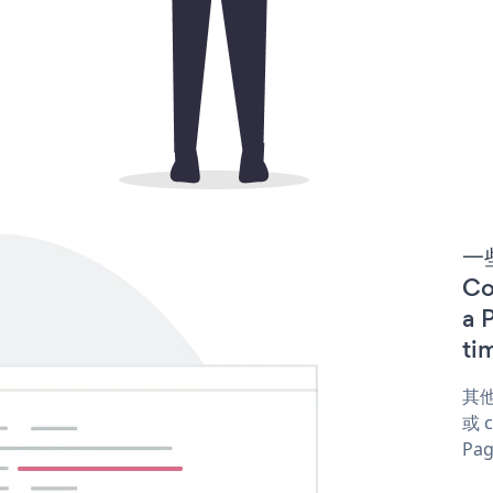
一些
C
a 
ti
其他
或 c
Pag