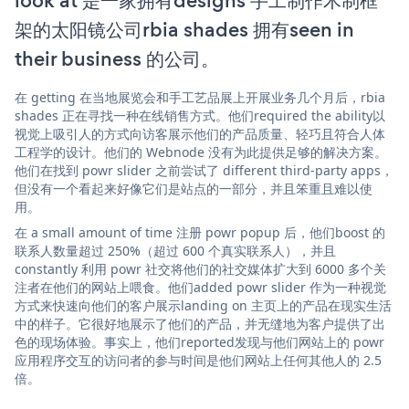
look at 是一家拥有designs 手工制作木制框
架的太阳镜公司rbia shades 拥有seen in
their business 的公司。
在 getting 在当地展览会和手工艺品展上开展业务几个月后，rbia
shades 正在寻找一种在线销售方式。他们required the ability以
视觉上吸引人的方式向访客展示他们的产品质量、轻巧且符合人体
工程学的设计。他们的 Webnode 没有为此提供足够的解决方案。
他们在找到 powr slider 之前尝试了 different third-party apps，
但没有一个看起来好像它们是站点的一部分，并且笨重且难以使
用。
在 a small amount of time 注册 powr popup 后，他们boost 的
联系人数量超过 250%（超过 600 个真实联系人），并且
constantly 利用 powr 社交将他们的社交媒体扩大到 6000 多个关
注者在他们的网站上喂食。他们added powr slider 作为一种视觉
方式来快速向他们的客户展示landing on 主页上的产品在现实生活
中的样子。它很好地展示了他们的产品，并无缝地为客户提供了出
色的现场体验。事实上，他们reported发现与他们网站上的 powr
应用程序交互的访问者的参与时间是他们网站上任何其他人的 2.5
倍。