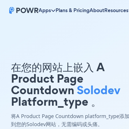
Apps
Plans & Pricing
About
Resources
在您的网站上嵌入 A
Product Page
Countdown
Solodev
Platform_type 。
将A Product Page Countdown platform_type添
到您的Solodev网站，无需编码或头痛。