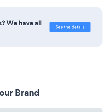
s? We have all
See the details
our Brand