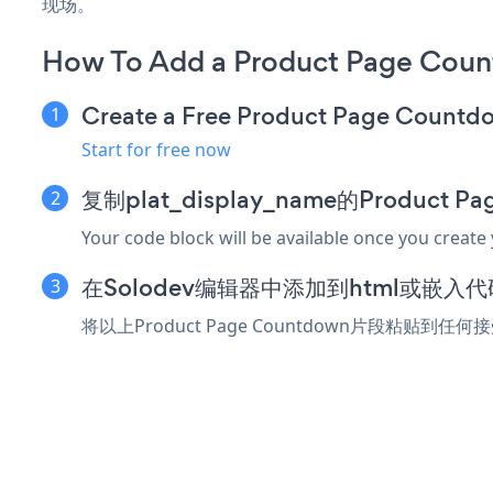
现场。
How To Add a Product Page Coun
Create a Free Product Page Count
Start for free now
复制plat_display_name的Product 
Your code block will be available once you create
在Solodev编辑器中添加到html或嵌入
将以上Product Page Countdown片段粘贴到任