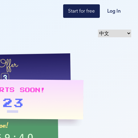
Start for free
Log In