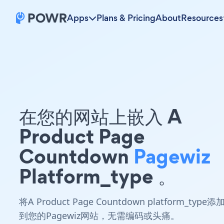
Apps
Plans & Pricing
About
Resources
在您的网站上嵌入 A
Product Page
Countdown
Pagewiz
Platform_type 。
将A Product Page Countdown platform_type添
到您的Pagewiz网站，无需编码或头痛。