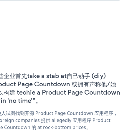
企业首先take a stab at自己动手 (diy)
oduct Page Countdown 或拥有声称他/她
构建 techie a Product Page Countdown
in 'no time'”。
人试图找到开源 Product Page Countdown 应用程序，
oreign companies 提供 allegedly 应用程序 Product
e Countdown 的 at rock-bottom prices。