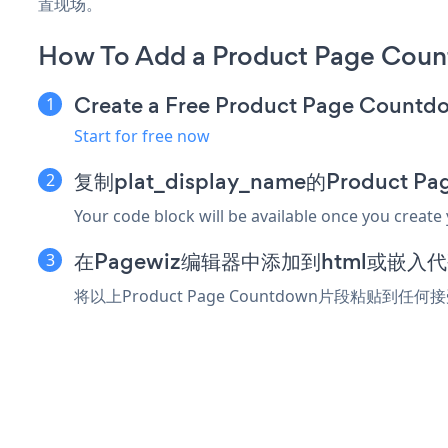
置现场。
How To Add a Product Page Coun
Create a Free Product Page Count
Start for free now
复制plat_display_name的Product 
Your code block will be available once you create
在Pagewiz编辑器中添加到html或嵌入
将以上Product Page Countdown片段粘贴到任