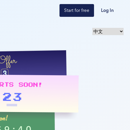
Start for free
Log In