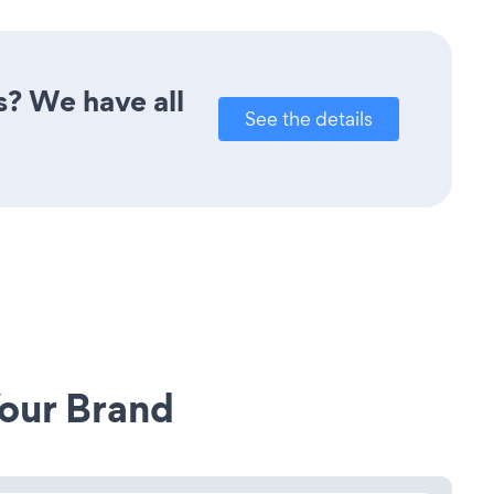
s? We have all
See the details
our Brand