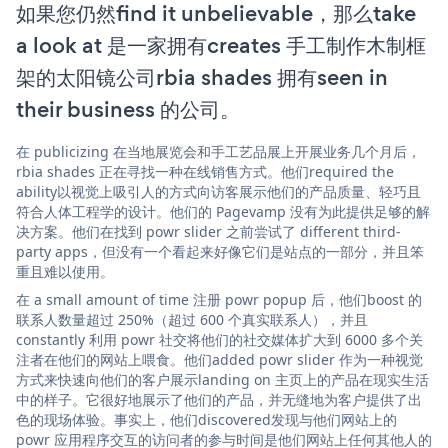
如果您仍然find it unbelievable，那么take
a look at 是一家拥有creates 手工制作木制框
架的太阳镜公司rbia shades 拥有seen in
their business 的公司。
在 publicizing 在当地展览会和手工艺品展上开展业务几个月后，
rbia shades 正在寻找一种在线销售方式。他们required the
ability以视觉上吸引人的方式向访客展示他们的产品质量、轻巧且
符合人体工程学的设计。他们的 Pagevamp 没有为此提供足够的解
决方案。他们在找到 powr slider 之前尝试了 different third-
party apps，但没有一个看起来好像它们是站点的一部分，并且笨
重且难以使用。
在 a small amount of time 注册 powr popup 后，他们boost 的
联系人数量超过 250%（超过 600 个真实联系人），并且
constantly 利用 powr 社交将他们的社交媒体扩大到 6000 多个关
注者在他们的网站上喂食。他们added powr slider 作为一种视觉
方式来快速向他们的客户展示landing on 主页上的产品在现实生活
中的样子。它很好地展示了他们的产品，并无缝地为客户提供了出
色的现场体验。事实上，他们discovered发现与他们网站上的
powr 应用程序交互的访问者的参与时间是他们网站上任何其他人的