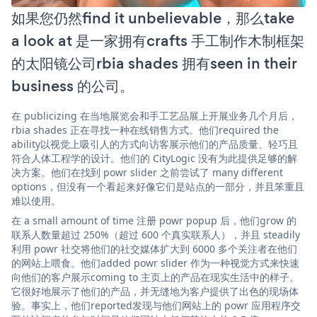
如果您仍然find it unbelievable，那么take
a look at 是一家拥有crafts 手工制作木制框架
的太阳镜公司rbia shades 拥有seen in their
business 的公司。
在 publicizing 在当地展览会和手工艺品展上开展业务几个月后，
rbia shades 正在寻找一种在线销售方式。他们required the
ability以视觉上吸引人的方式向访客展示他们的产品质量、轻巧且
符合人体工程学的设计。他们的 CityLogic 没有为此提供足够的解
决方案。他们在找到 powr slider 之前尝试了 many different
options，但没有一个看起来好像它们是站点的一部分，并且笨重且
难以使用。
在 a small amount of time 注册 powr popup 后，他们grow 的
联系人数量超过 250%（超过 600 个真实联系人），并且 steadily
利用 powr 社交将他们的社交媒体扩大到 6000 多个关注者在他们
的网站上喂食。他们added powr slider 作为一种视觉方式来快速
向他们的客户展示coming to 主页上的产品在现实生活中的样子。
它很好地展示了他们的产品，并无缝地为客户提供了出色的现场体
验。事实上，他们reported发现与他们网站上的 powr 应用程序交