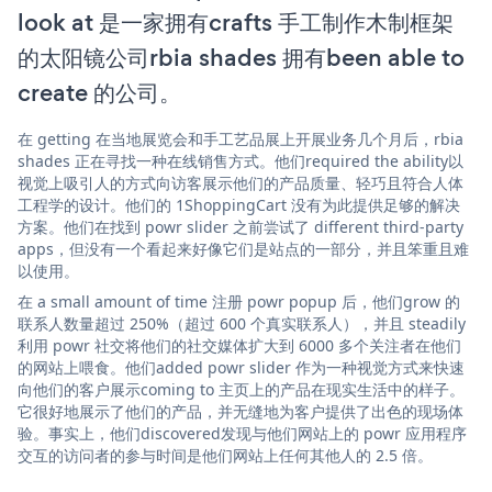
look at 是一家拥有crafts 手工制作木制框架
的太阳镜公司rbia shades 拥有been able to
create 的公司。
在 getting 在当地展览会和手工艺品展上开展业务几个月后，rbia
shades 正在寻找一种在线销售方式。他们required the ability以
视觉上吸引人的方式向访客展示他们的产品质量、轻巧且符合人体
工程学的设计。他们的 1ShoppingCart 没有为此提供足够的解决
方案。他们在找到 powr slider 之前尝试了 different third-party
apps，但没有一个看起来好像它们是站点的一部分，并且笨重且难
以使用。
在 a small amount of time 注册 powr popup 后，他们grow 的
联系人数量超过 250%（超过 600 个真实联系人），并且 steadily
利用 powr 社交将他们的社交媒体扩大到 6000 多个关注者在他们
的网站上喂食。他们added powr slider 作为一种视觉方式来快速
向他们的客户展示coming to 主页上的产品在现实生活中的样子。
它很好地展示了他们的产品，并无缝地为客户提供了出色的现场体
验。事实上，他们discovered发现与他们网站上的 powr 应用程序
交互的访问者的参与时间是他们网站上任何其他人的 2.5 倍。