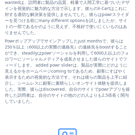
wantedは、訪問者に製品の品質、軽量で人間工学に基づいたデザ
インを視覚的に魅力的な方法で示します。彼らのX-Cartはこれに
対する適切な解決策を提供しませんでした。彼らはpowrスライダ
ーを見つける前にmany different optionsを試しましたが、サイ
トの一部であるかのように見えず、不格好で使いにくいものはあ
りませんでした。
Powrポップアップでサインアップしたjust monthsで、彼らは
250％以上（600以上の実際の連絡先）の連絡先をboostすること
ができ、steadilyはpowrソーシャルを利用して6000人以上のフォ
ロワーにソーシャルメディアを成長させました彼らのサイトでフ
ィードします。 added powr sliderは、製品が実際にどのように
見えるかをホームページcoming toであるため、顧客にすばやく
表示するための視覚的な方法です。それは彼らの製品を上手に紹
介し、シームレスに顧客に素晴らしいオンサイト体験を提供しま
した。実際、彼らはdiscovered、自分のサイトでpowrアプリを操
作した訪問者は、自分のサイトの他のどの人よりも2.5倍長く関与
していました。