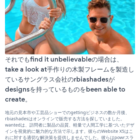
それでもfind it unbelievableの場合は、
take a look at手作りの木製フレームを製造し
ているサングラス会社のrbiashadesが
designsを持っているものをbeen able to
create。
地元の見本市や工芸品ショーでのgettingビジネスの数か月後、
rbiashadesはオンラインで販売する方法を探していました。
wantedは、訪問者に製品の品質、軽量で人間工学に基づいたデザ
インを視覚的に魅力的な方法で示します。彼らのWebsite X5はこ
れに対する適切な解決策を提供しませんでした。彼らはpowrスラ