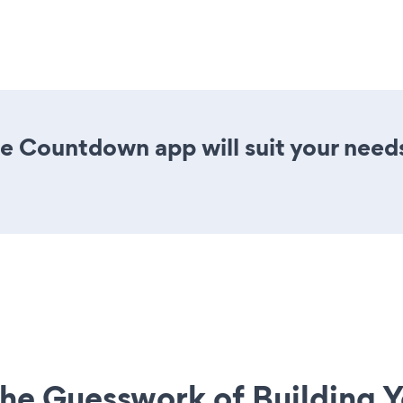
e Countdown app will suit your need
he Guesswork of Building Y