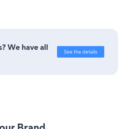
s? We have all
See the details
our Brand