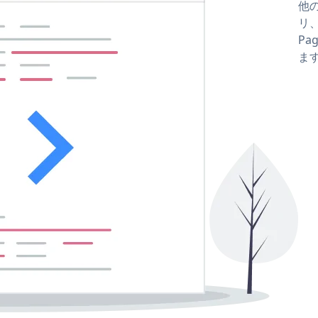
他の
リ、
Pa
ま