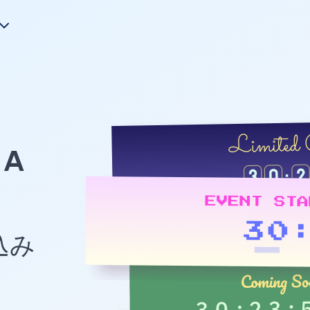
A
め込み