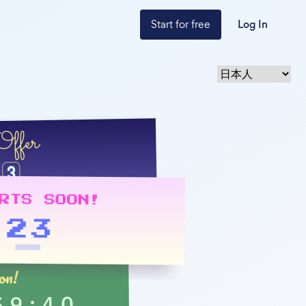
Start for free
Log In