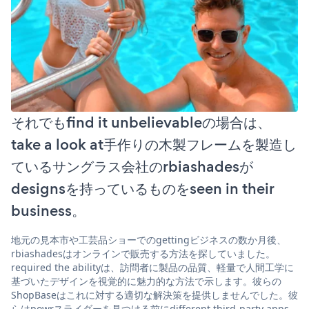
それでもfind it unbelievableの場合は、
take a look at手作りの木製フレームを製造し
ているサングラス会社のrbiashadesが
designsを持っているものをseen in their
business。
地元の見本市や工芸品ショーでのgettingビジネスの数か月後、
rbiashadesはオンラインで販売する方法を探していました。
required the abilityは、訪問者に製品の品質、軽量で人間工学に
基づいたデザインを視覚的に魅力的な方法で示します。彼らの
ShopBaseはこれに対する適切な解決策を提供しませんでした。彼
らはpowrスライダーを見つける前にdifferent third-party apps