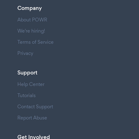
Company
About POWR
We're hiring!
Terms of Service
Privacy
Support
Help Center
Tutorials
Contact Support
Report Abuse
Get Involved