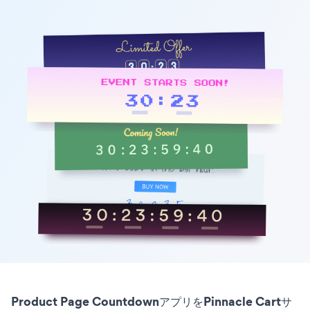
Product Page CountdownアプリをPinnacle Cartサ