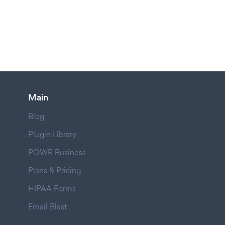
Main
Blog
Plugin Library
POWR Business
Plans & Pricing
HIPAA Forms
Email Blast