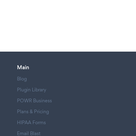
Main
Blog
Plugin Library
POWR Business
Plans & Pricing
HIPAA Forms
Email Blast