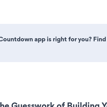
 Countdown app is right for you? Fin
he Guesswork of Building Y