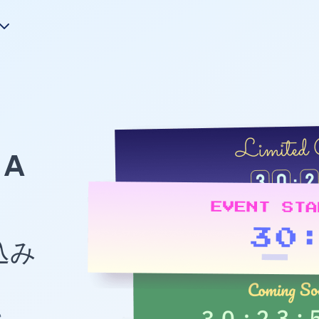
A
め込み
e