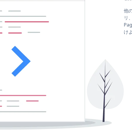
他の
リ、
Pa
け