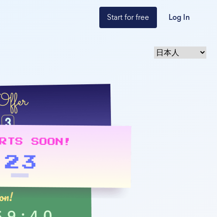
Start for free
Log In