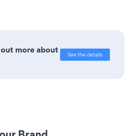
d out more about
See the details
our Brand