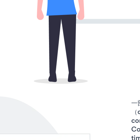
一
（d
co
C
t