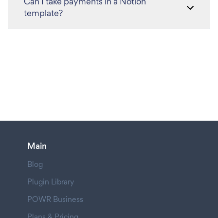
Can I take payments in a Notion
template?
Main
Blog
Plugin Library
POWR Business
Plans & Pricing