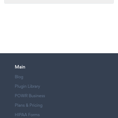
Main
Blog
Plugin Library
POWR Business
Plans & Pricing
HIPAA Forms