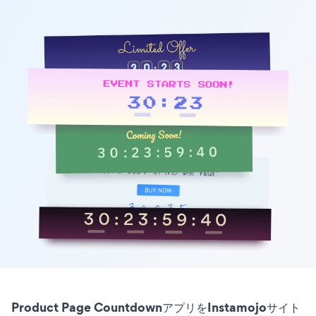
Product Page CountdownアプリをInstamojoサイト