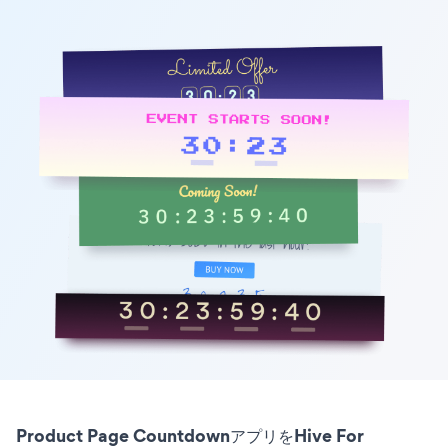
Product Page CountdownアプリをHive For