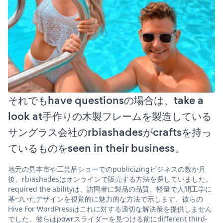
それでもhave questionsの場合は、take a
look at手作りの木製フレームを製造している
サングラス会社のrbiashadesがcraftsを持っ
ているものをseen in their business。
地元の見本市や工芸品ショーでのpublicizingビジネスの数か月
後、rbiashadesはオンラインで販売する方法を探していました。
required the abilityは、訪問者に製品の品質、軽量で人間工学に
基づいたデザインを視覚的に魅力的な方法で示します。彼らの
Hive For WordPressはこれに対する適切な解決策を提供しません
でした。彼らはpowrスライダーを見つける前にdifferent third-