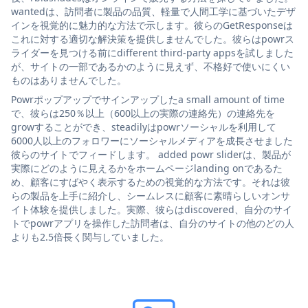
wantedは、訪問者に製品の品質、軽量で人間工学に基づいたデザ
インを視覚的に魅力的な方法で示します。彼らのGetResponseは
これに対する適切な解決策を提供しませんでした。彼らはpowrス
ライダーを見つける前にdifferent third-party appsを試しました
が、サイトの一部であるかのように見えず、不格好で使いにくい
ものはありませんでした。
Powrポップアップでサインアップしたa small amount of time
で、彼らは250％以上（600以上の実際の連絡先）の連絡先を
growすることができ、steadilyはpowrソーシャルを利用して
6000人以上のフォロワーにソーシャルメディアを成長させました
彼らのサイトでフィードします。 added powr sliderは、製品が
実際にどのように見えるかをホームページlanding onであるた
め、顧客にすばやく表示するための視覚的な方法です。それは彼
らの製品を上手に紹介し、シームレスに顧客に素晴らしいオンサ
イト体験を提供しました。実際、彼らはdiscovered、自分のサイ
トでpowrアプリを操作した訪問者は、自分のサイトの他のどの人
よりも2.5倍長く関与していました。