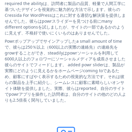
required the abilityは、訪問者に製品の品質、軽量で人間工学に
基づいたデザインを視覚的に魅力的な方法で示します。彼らの
Cressida For WordPressはこれに対する適切な解決策を提供しま
せんでした。彼らはpowrスライダーを見つける前にmany
different optionsを試しましたが、サイトの一部であるかのよう
に見えず、不格好で使いにくいものはありませんでした。
Powrポップアップでサインアップしたa small amount of time
で、彼らは250％以上（600以上の実際の連絡先）の連絡先を
growすることができ、steadilyはpowrソーシャルを利用して
6000人以上のフォロワーにソーシャルメディアを成長させました
彼らのサイトでフィードします。 added powr sliderは、製品が
実際にどのように見えるかをホームページcoming toであるた
め、顧客にすばやく表示するための視覚的な方法です。それは彼
らの製品を上手に紹介し、シームレスに顧客に素晴らしいオンサ
イト体験を提供しました。実際、彼らはreported、自分のサイト
でpowrアプリを操作した訪問者は、自分のサイトの他のどの人よ
りも2.5倍長く関与していました。