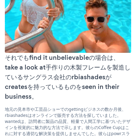
それでもfind it unbelievableの場合は、
take a look at手作りの木製フレームを製造し
ているサングラス会社のrbiashadesが
createsを持っているものをseen in their
business。
地元の見本市や工芸品ショーでのgettingビジネスの数か月後、
rbiashadesはオンラインで販売する方法を探していました。
wantedは、訪問者に製品の品質、軽量で人間工学に基づいたデザ
インを視覚的に魅力的な方法で示します。彼らのCoffee Cupはこ
れに対する適切な解決策を提供しませんでした。彼らはpowrスラ