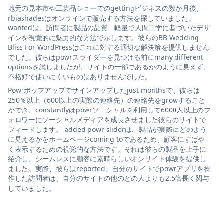
地元の見本市や工芸品ショーでのgettingビジネスの数か月後、
rbiashadesはオンラインで販売する方法を探していました。
wantedは、訪問者に製品の品質、軽量で人間工学に基づいたデザ
インを視覚的に魅力的な方法で示します。彼らのBB Wedding
Bliss For WordPressはこれに対する適切な解決策を提供しません
でした。彼らはpowrスライダーを見つける前にmany different
optionsを試しましたが、サイトの一部であるかのように見えず、
不格好で使いにくいものはありませんでした。
Powrポップアップでサインアップしたjust monthsで、彼らは
250％以上（600以上の実際の連絡先）の連絡先をgrowすること
ができ、constantlyはpowrソーシャルを利用して6000人以上のフ
ォロワーにソーシャルメディアを成長させました彼らのサイトで
フィードします。 added powr sliderは、製品が実際にどのよう
に見えるかをホームページcoming toであるため、顧客にすばや
く表示するための視覚的な方法です。それは彼らの製品を上手に
紹介し、シームレスに顧客に素晴らしいオンサイト体験を提供し
ました。実際、彼らはreported、自分のサイトでpowrアプリを操
作した訪問者は、自分のサイトの他のどの人よりも2.5倍長く関与
していました。