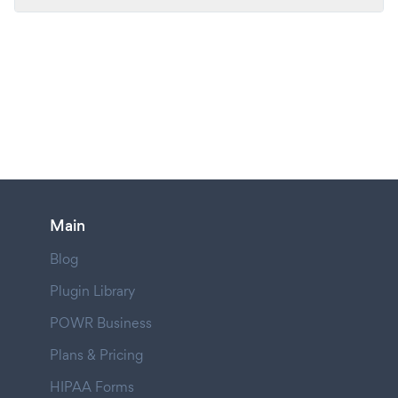
Main
Blog
Plugin Library
POWR Business
Plans & Pricing
HIPAA Forms