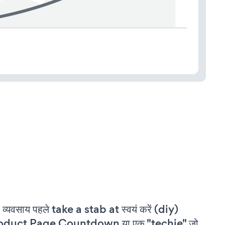
 व्यवसाय पहले take a stab at स्वयं करें (diy)
oduct Page Countdown या एक "techie" जो