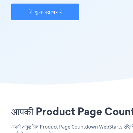
नि: शुल्क प्रारंभ करें
आपकी Product Page Countdow
अपनी अनुकूलित Product Page Countdown WebStarts एप्लिकेशन बन