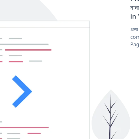
दा
in 
अन्
comp
Pag