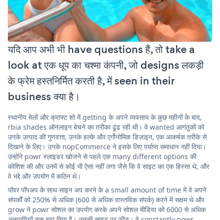
यदि आप अभी भी have questions हैं, तो take a
look at एक धूप का चश्मा कंपनी, जो designs लकड़ी
के फ्रेम हस्तनिर्मित करती है, में seen in their
business क्या है।
स्थानीय मेलों और क्राफ्ट शो में getting के अपने व्यवसाय के कुछ महीनों के बाद,
rbia shades ऑनलाइन बेचने का तरीका ढूंढ रही थी। वे wanted आगंतुकों को
उनके उत्पाद की गुणवत्ता, उनके हल्के और एर्गोनोमिक डिज़ाइन, एक आकर्षक तरीके से
दिखाने के लिए। उनके nopCommerce ने इसके लिए पर्याप्त समाधान नहीं दिया।
उन्होंने powr स्लाइडर खोजने से पहले एक many different options की
कोशिश की और उनमें से कोई भी ऐसा नहीं लगा जैसे कि वे साइट का एक हिस्सा थे, और
वे भद्दे और उपयोग में कठिन थे।
पॉवर पॉपअप के साथ साइन अप करने के a small amount of time में वे अपने
संपर्कों को 250% से अधिक (600 से अधिक वास्तविक संपर्क) करने में सक्षम थे और
grow ने powr सोशल का उपयोग करके अपने सोशल मीडिया को 6000 से अधिक
अनुयायियों तक बढ़ा दिया है। उनकी साइट पर फ़ीड। वे constantly powr