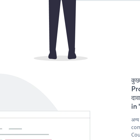
कुछ
Pr
दा
in 
अन्
comp
Cou