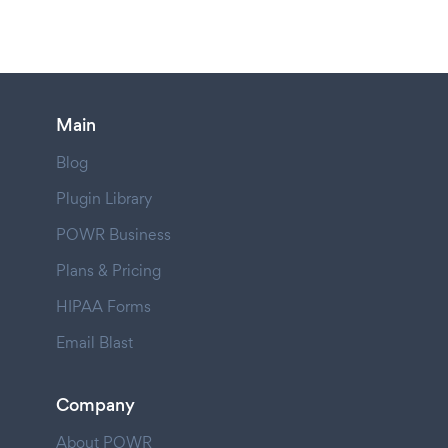
Main
Blog
Plugin Library
POWR Business
Plans & Pricing
HIPAA Forms
Email Blast
Company
About POWR