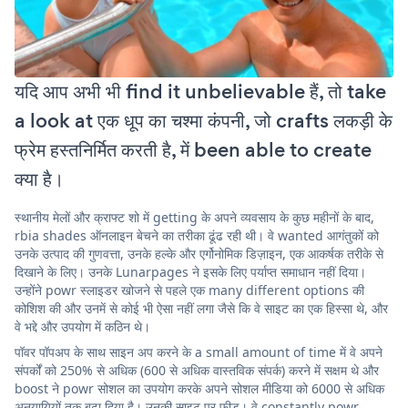
यदि आप अभी भी find it unbelievable हैं, तो take
a look at एक धूप का चश्मा कंपनी, जो crafts लकड़ी के
फ्रेम हस्तनिर्मित करती है, में been able to create
क्या है।
स्थानीय मेलों और क्राफ्ट शो में getting के अपने व्यवसाय के कुछ महीनों के बाद,
rbia shades ऑनलाइन बेचने का तरीका ढूंढ रही थी। वे wanted आगंतुकों को
उनके उत्पाद की गुणवत्ता, उनके हल्के और एर्गोनोमिक डिज़ाइन, एक आकर्षक तरीके से
दिखाने के लिए। उनके Lunarpages ने इसके लिए पर्याप्त समाधान नहीं दिया।
उन्होंने powr स्लाइडर खोजने से पहले एक many different options की
कोशिश की और उनमें से कोई भी ऐसा नहीं लगा जैसे कि वे साइट का एक हिस्सा थे, और
वे भद्दे और उपयोग में कठिन थे।
पॉवर पॉपअप के साथ साइन अप करने के a small amount of time में वे अपने
संपर्कों को 250% से अधिक (600 से अधिक वास्तविक संपर्क) करने में सक्षम थे और
boost ने powr सोशल का उपयोग करके अपने सोशल मीडिया को 6000 से अधिक
अनुयायियों तक बढ़ा दिया है। उनकी साइट पर फ़ीड। वे constantly powr