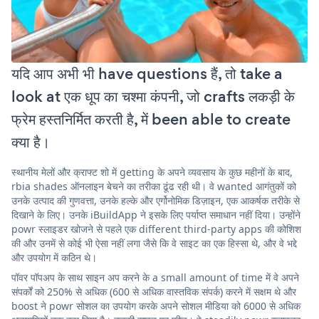
यदि आप अभी भी have questions हैं, तो take a
look at एक धूप का चश्मा कंपनी, जो crafts लकड़ी के
फ्रेम हस्तनिर्मित करती है, में been able to create
क्या है।
स्थानीय मेलों और क्राफ्ट शो में getting के अपने व्यवसाय के कुछ महीनों के बाद,
rbia shades ऑनलाइन बेचने का तरीका ढूंढ रही थी। वे wanted आगंतुकों को
उनके उत्पाद की गुणवत्ता, उनके हल्के और एर्गोनोमिक डिज़ाइन, एक आकर्षक तरीके से
दिखाने के लिए। उनके iBuildApp ने इसके लिए पर्याप्त समाधान नहीं दिया। उन्होंने
powr स्लाइडर खोजने से पहले एक different third-party apps की कोशिश
की और उनमें से कोई भी ऐसा नहीं लगा जैसे कि वे साइट का एक हिस्सा थे, और वे भद्दे
और उपयोग में कठिन थे।
पॉवर पॉपअप के साथ साइन अप करने के a small amount of time में वे अपने
संपर्कों को 250% से अधिक (600 से अधिक वास्तविक संपर्क) करने में सक्षम थे और
boost ने powr सोशल का उपयोग करके अपने सोशल मीडिया को 6000 से अधिक