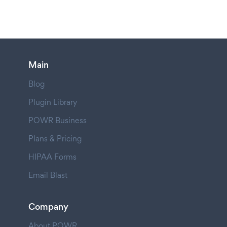
Main
Blog
Plugin Library
POWR Business
Plans & Pricing
HIPAA Forms
Email Blast
Company
About POWR