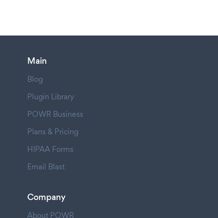
Main
Blog
Plugin Library
POWR Business
Plans & Pricing
HIPAA Forms
Email Blast
Company
About POWR