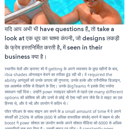
यदि आप अभी भी have questions हैं, तो take a
look at एक धूप का चश्मा कंपनी, जो designs लकड़ी
के फ्रेम हस्तनिर्मित करती है, में seen in their
business क्या है।
स्थानीय मेलों और क्राफ्ट शो में getting के अपने व्यवसाय के कुछ महीनों के बाद,
rbia shades ऑनलाइन बेचने का तरीका ढूंढ रही थी। वे required the
ability आगंतुकों को उनके उत्पाद की गुणवत्ता, उनके हल्के और एर्गोनोमिक डिज़ाइन,
एक आकर्षक तरीके से दिखाने के लिए। उनके BigTeams ने इसके लिए पर्याप्त
समाधान नहीं दिया। उन्होंने powr स्लाइडर खोजने से पहले एक many different
options की कोशिश की और उनमें से कोई भी ऐसा नहीं लगा जैसे कि वे साइट का एक
हिस्सा थे, और वे भद्दे और उपयोग में कठिन थे।
पॉवर पॉपअप के साथ साइन अप करने के a small amount of time में वे अपने
संपर्कों को 250% से अधिक (600 से अधिक वास्तविक संपर्क) करने में सक्षम थे और
boost ने powr सोशल का उपयोग करके अपने सोशल मीडिया को 6000 से अधिक
अनुयायियों तक बढ़ा दिया है। उनकी साइट पर फ़ीड। वे constantly powr