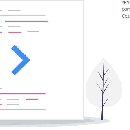
अन्
comp
Cou