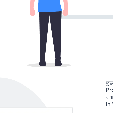
कुछ
Pr
दा
in 