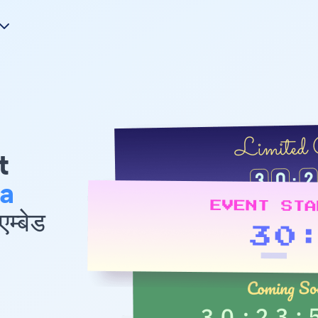
t
ra
म्बेड