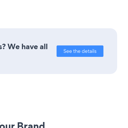
s? We have all
See the details
our Brand