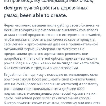
по производству солнцезащитных очков,
designs ручной работы в деревянных
рамах, been able to create.
Через несколько месяцев после getting своего бизнеса на
местных ярмарках и ремесленных выставках rbia shades
искала способ продавать товары в интернете. они wanted,
чтобы показать посетителям качество своего продукта,
свой легкий и эргономичный дизайн в привлекательной
визуальной форме. их Shopstar For WordPress не
предоставили для этого адекватного решения. они
попробовали many different options, прежде чем нашли
powr slider, и ни один из них не выглядел как часть сайта,
был неуклюжим и трудным в использовании.
За just months подписку с помощью всплывающего окна
powr они смогли boost расширить свои контакты более
чем на 250% (более 600 реальных контактов) и constantly
расширили свои социальные сети до более 6000
подписчиков, использующих powr social кормить на их
сайте. они added powr slider как визуальный способ
быстро показать своим клиентам, поскольку они являются