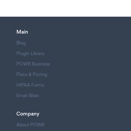
Main
Blog
Plugin Library
POWR Business
Plans & Pricing
HIPAA Forms
Email Blast
Company
About POWR