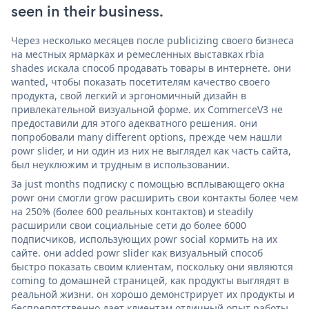
seen in their business.
Через несколько месяцев после publicizing своего бизнеса
на местных ярмарках и ремесленных выставках rbia
shades искала способ продавать товары в интернете. они
wanted, чтобы показать посетителям качество своего
продукта, свой легкий и эргономичный дизайн в
привлекательной визуальной форме. их CommerceV3 не
предоставили для этого адекватного решения. они
попробовали many different options, прежде чем нашли
powr slider, и ни один из них не выглядел как часть сайта,
был неуклюжим и трудным в использовании.
За just months подписку с помощью всплывающего окна
powr они смогли grow расширить свои контакты более чем
на 250% (более 600 реальных контактов) и steadily
расширили свои социальные сети до более 6000
подписчиков, использующих powr social кормить на их
сайте. они added powr slider как визуальный способ
быстро показать своим клиентам, поскольку они являются
coming to домашней страницей, как продукты выглядят в
реальной жизни. он хорошо демонстрирует их продукты и
беспрепятственно дает клиентам отличный опыт работы