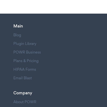
Main
Blog
Plugin Library
POWR Business
Plans & Pricing
HIPAA Forms
Email Blast
Company
About POWR