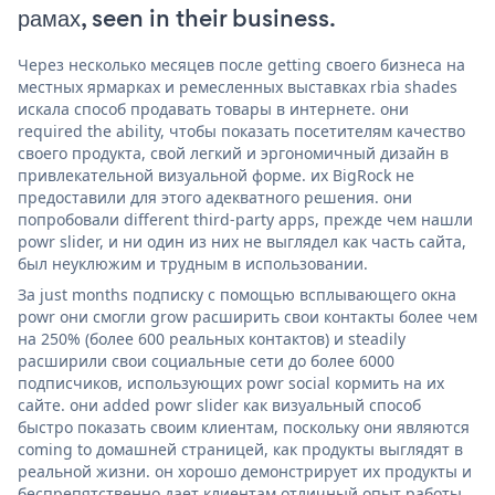
рамах, seen in their business.
Через несколько месяцев после getting своего бизнеса на
местных ярмарках и ремесленных выставках rbia shades
искала способ продавать товары в интернете. они
required the ability, чтобы показать посетителям качество
своего продукта, свой легкий и эргономичный дизайн в
привлекательной визуальной форме. их BigRock не
предоставили для этого адекватного решения. они
попробовали different third-party apps, прежде чем нашли
powr slider, и ни один из них не выглядел как часть сайта,
был неуклюжим и трудным в использовании.
За just months подписку с помощью всплывающего окна
powr они смогли grow расширить свои контакты более чем
на 250% (более 600 реальных контактов) и steadily
расширили свои социальные сети до более 6000
подписчиков, использующих powr social кормить на их
сайте. они added powr slider как визуальный способ
быстро показать своим клиентам, поскольку они являются
coming to домашней страницей, как продукты выглядят в
реальной жизни. он хорошо демонстрирует их продукты и
беспрепятственно дает клиентам отличный опыт работы