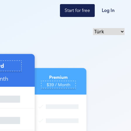
Start for free
Log In