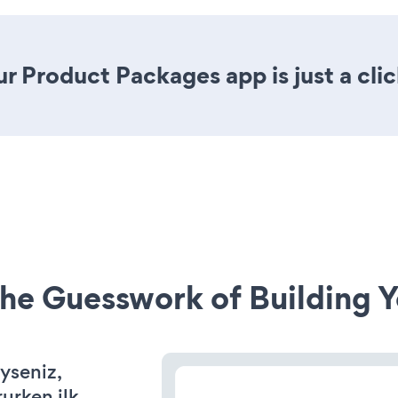
r Product Packages app is just a cli
he Guesswork of Building Y
iyseniz,
rurken ilk