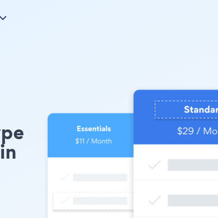
ype
in