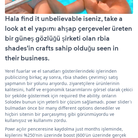
Hala find it unbelievable iseniz, take a
look at el yapımı ahşap çerçeveler üreten
bir güneş gözlüğü şirketi olan rbia
shades'in crafts sahip olduğu seen in
their business.
Yerel fuarlar ve el sanatları gösterilerindeki işlerinden
publicizing birkaç ay sonra, rbia shades çevrimiçi satış
yapmanın bir yolunu arıyordu. ziyaretçilere ürünlerinin
kalitesini, hafif ve ergonomik tasarımlarını görsel olarak çekici
bir şekilde göstermek için required the ability. onların
Solodev bunun için yeterli bir çözüm sağlamadı. powr slider'ı
bulmadan önce bir many different options denediler ve
hiçbiri sitenin bir parçasıymış gibi görünmüyordu ve
kullanışsız ve kullanımı zordu.
Powr açılır penceresine kaydolma just months işleminde,
kişilerini %250'nin üzerinde boost (600'ün üzerinde gerçek