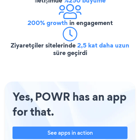
İletişimde
%250 büyüme
200% growth
in engagement
Ziyaretçiler sitelerinde
2,5 kat daha uzun
süre geçirdi
Yes, POWR has an app
for that.
See apps in action