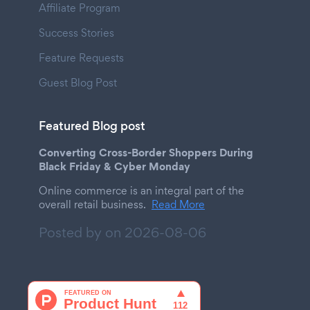
Affiliate Program
Success Stories
Feature Requests
Guest Blog Post
Featured Blog post
Converting Cross-Border Shoppers During
Black Friday & Cyber Monday
Online commerce is an integral part of the
overall retail business.
Read More
Posted by on
2026-08-06