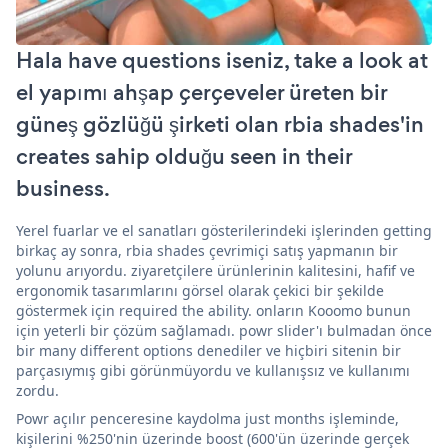
Hala have questions iseniz, take a look at
el yapımı ahşap çerçeveler üreten bir
güneş gözlüğü şirketi olan rbia shades'in
creates sahip olduğu seen in their
business.
Yerel fuarlar ve el sanatları gösterilerindeki işlerinden getting
birkaç ay sonra, rbia shades çevrimiçi satış yapmanın bir
yolunu arıyordu. ziyaretçilere ürünlerinin kalitesini, hafif ve
ergonomik tasarımlarını görsel olarak çekici bir şekilde
göstermek için required the ability. onların Kooomo bunun
için yeterli bir çözüm sağlamadı. powr slider'ı bulmadan önce
bir many different options denediler ve hiçbiri sitenin bir
parçasıymış gibi görünmüyordu ve kullanışsız ve kullanımı
zordu.
Powr açılır penceresine kaydolma just months işleminde,
kişilerini %250'nin üzerinde boost (600'ün üzerinde gerçek