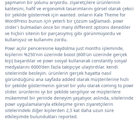
yapmanın bir yolunu arıyordu. ziyaretçilere ürünlerinin
kalitesini, hafif ve ergonomik tasarımlarını görsel olarak çekici
bir şekilde göstermek için wanted. onların Kale Theme for
WordPress bunun için yeterli bir çözüm sağlamadı. powr
slider'ı bulmadan önce bir many different options denediler
ve hiçbiri sitenin bir parçasıymış gibi görünmüyordu ve
kullanışsız ve kullanımı zordu.
Powr açılır penceresine kaydolma just months işleminde,
kişilerini %250'nin üzerinde boost (600'ün üzerinde gerçek
kişi) başardılar ve powr sosyal kullanarak constantly sosyal
medyalarını 6000'den fazla takipçiye ulaştırdılar. kendi
sitelerinde besleyin. ürünlerin gerçek hayatta nasıl
göründüğünü ana sayfada added olarak müşterilerine hızlı
bir şekilde göstermenin görsel bir yolu olarak coming to powr
slider. ürünlerini iyi bir şekilde sergiliyor ve müşterilere
mükemmel bir yerinde deneyim yaşatıyor. aslında, sitelerinde
powr uygulamalarıyla etkileşime giren ziyaretçilerin
sitelerindeki diğer kişilerden 2,5 kat daha uzun süre
etkileşimde bulundukları reported.