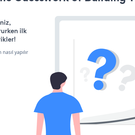
niz,
rurken ilk
ikler!
 nasıl yapılır