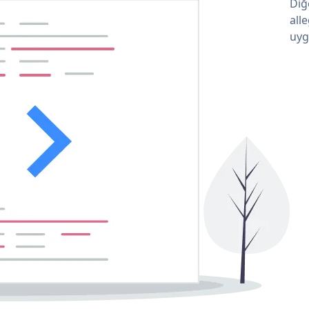
Diğ
all
uyg