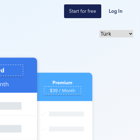
Start for free
Log In