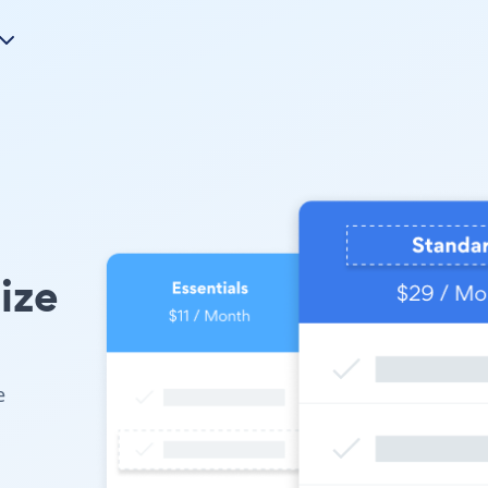
ize
e