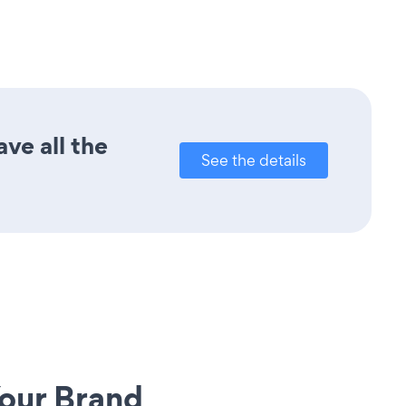
ve all the
See the details
our Brand