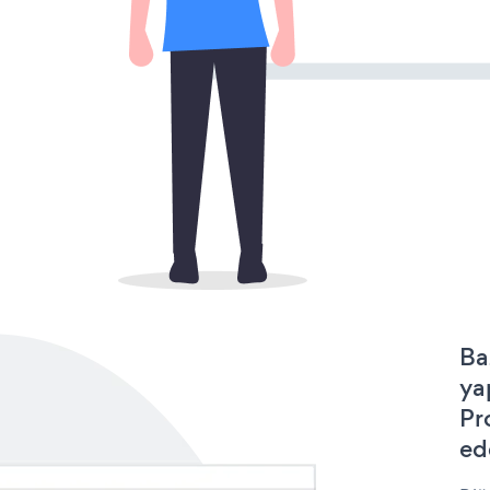
Ba
ya
Pr
ede