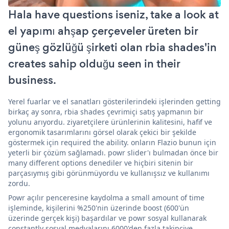
Hala have questions iseniz, take a look at
el yapımı ahşap çerçeveler üreten bir
güneş gözlüğü şirketi olan rbia shades'in
creates sahip olduğu seen in their
business.
Yerel fuarlar ve el sanatları gösterilerindeki işlerinden getting
birkaç ay sonra, rbia shades çevrimiçi satış yapmanın bir
yolunu arıyordu. ziyaretçilere ürünlerinin kalitesini, hafif ve
ergonomik tasarımlarını görsel olarak çekici bir şekilde
göstermek için required the ability. onların Flazio bunun için
yeterli bir çözüm sağlamadı. powr slider'ı bulmadan önce bir
many different options denediler ve hiçbiri sitenin bir
parçasıymış gibi görünmüyordu ve kullanışsız ve kullanımı
zordu.
Powr açılır penceresine kaydolma a small amount of time
işleminde, kişilerini %250'nin üzerinde boost (600'ün
üzerinde gerçek kişi) başardılar ve powr sosyal kullanarak
constantly sosyal medyalarını 6000'den fazla takipçiye