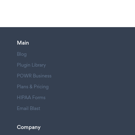
Main
Blog
Plugin Library
POWR Business
Plans & Pricing
HIPAA Forms
Email Blast
Company