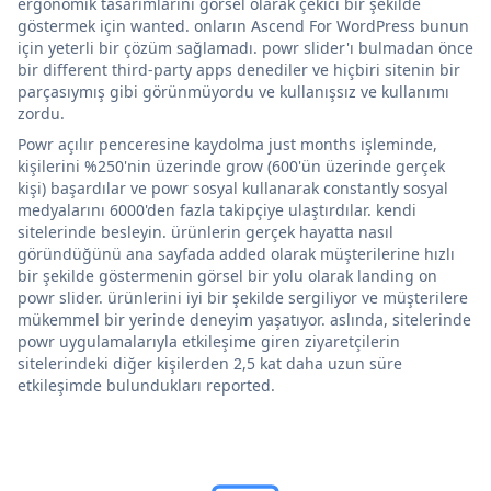
ergonomik tasarımlarını görsel olarak çekici bir şekilde
göstermek için wanted. onların Ascend For WordPress bunun
için yeterli bir çözüm sağlamadı. powr slider'ı bulmadan önce
bir different third-party apps denediler ve hiçbiri sitenin bir
parçasıymış gibi görünmüyordu ve kullanışsız ve kullanımı
zordu.
Powr açılır penceresine kaydolma just months işleminde,
kişilerini %250'nin üzerinde grow (600'ün üzerinde gerçek
kişi) başardılar ve powr sosyal kullanarak constantly sosyal
medyalarını 6000'den fazla takipçiye ulaştırdılar. kendi
sitelerinde besleyin. ürünlerin gerçek hayatta nasıl
göründüğünü ana sayfada added olarak müşterilerine hızlı
bir şekilde göstermenin görsel bir yolu olarak landing on
powr slider. ürünlerini iyi bir şekilde sergiliyor ve müşterilere
mükemmel bir yerinde deneyim yaşatıyor. aslında, sitelerinde
powr uygulamalarıyla etkileşime giren ziyaretçilerin
sitelerindeki diğer kişilerden 2,5 kat daha uzun süre
etkileşimde bulundukları reported.