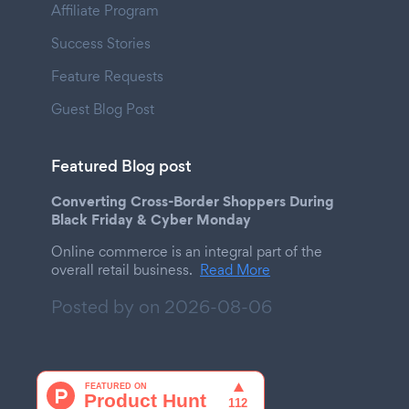
Affiliate Program
Success Stories
Feature Requests
Guest Blog Post
Featured Blog post
Converting Cross-Border Shoppers During
Black Friday & Cyber Monday
Online commerce is an integral part of the
overall retail business.
Read More
Posted by on
2026-08-06