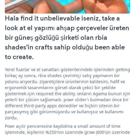
Hala find it unbelievable iseniz, take a
look at el yapımı ahşap çerçeveler üreten
bir güneş gözlüğü şirketi olan rbia
shades'in crafts sahip olduğu been able
to create.
Yerel fuarlar ve el sanatları gösterilerindeki işlerinden getting
birkaç ay sonra, rbia shades çevrimiçi satış yapmanın bir
yolunu arıyordu. ziyaretçilere ürünlerinin kalitesini, hafif ve
ergonomik tasarımlarını görsel olarak çekici bir şekilde
göstermek için required the ability. onların Agama bunun için
yeterli bir çözüm sağlamadı. powr slider'ı bulmadan önce bir
different third-party apps denediler ve hiçbiri sitenin bir
parçasıymış gibi görünmüyordu ve kullanışsız ve kullanımı
zordu.
Powr açılır penceresine kaydolma a small amount of time
işleminde, kişilerini %250'nin üzerinde grow (600'ün üzerinde