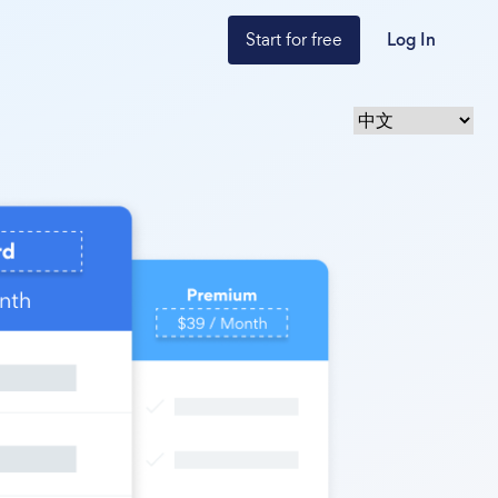
Start for free
Log In