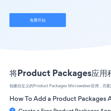
免费开始
将Product Package
创建自定义的Product Packages Microweber
How To Add a Product Packages 
Create a Free Product Packages App