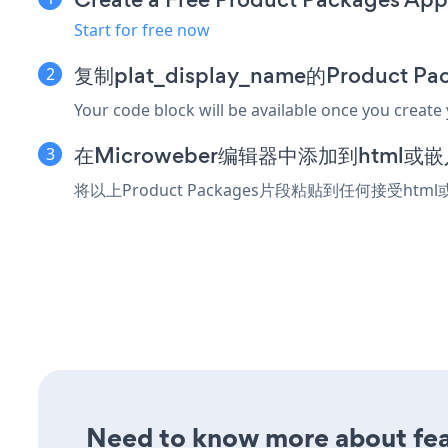
Start for free now
复制plat_display_name的Product 
Your code block will be available once you create
在Microweber编辑器中添加到html或
将以上Product Packages片段粘贴到任何接受htm
Need to know more about feat