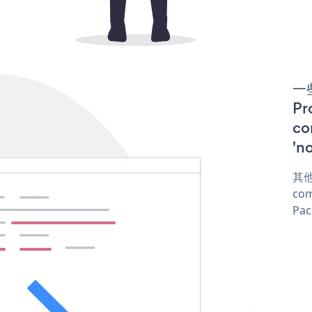
一些
P
co
'n
其他
com
Pac