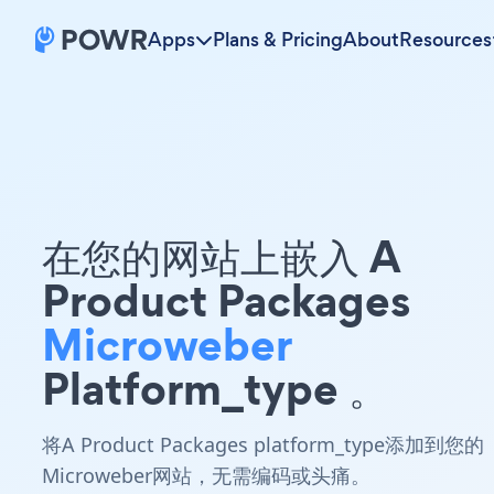
Apps
Plans & Pricing
About
Resources
在您的网站上嵌入 A
Product Packages
Microweber
Platform_type 。
将A Product Packages platform_type添加到您的
Microweber网站，无需编码或头痛。