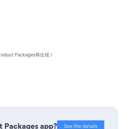
uct Packages将出现！
ct Packages app?
See the details