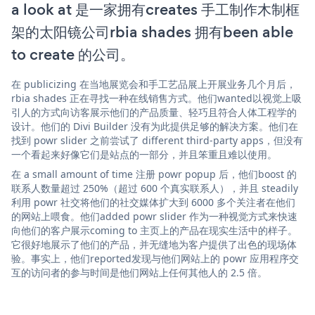
a look at 是一家拥有creates 手工制作木制框
架的太阳镜公司rbia shades 拥有been able
to create 的公司。
在 publicizing 在当地展览会和手工艺品展上开展业务几个月后，
rbia shades 正在寻找一种在线销售方式。他们wanted以视觉上吸
引人的方式向访客展示他们的产品质量、轻巧且符合人体工程学的
设计。他们的 Divi Builder 没有为此提供足够的解决方案。他们在
找到 powr slider 之前尝试了 different third-party apps，但没有
一个看起来好像它们是站点的一部分，并且笨重且难以使用。
在 a small amount of time 注册 powr popup 后，他们boost 的
联系人数量超过 250%（超过 600 个真实联系人），并且 steadily
利用 powr 社交将他们的社交媒体扩大到 6000 多个关注者在他们
的网站上喂食。他们added powr slider 作为一种视觉方式来快速
向他们的客户展示coming to 主页上的产品在现实生活中的样子。
它很好地展示了他们的产品，并无缝地为客户提供了出色的现场体
验。事实上，他们reported发现与他们网站上的 powr 应用程序交
互的访问者的参与时间是他们网站上任何其他人的 2.5 倍。