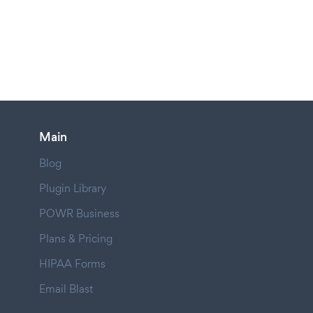
Main
Blog
Plugin Library
POWR Business
Plans & Pricing
HIPAA Forms
Email Blast