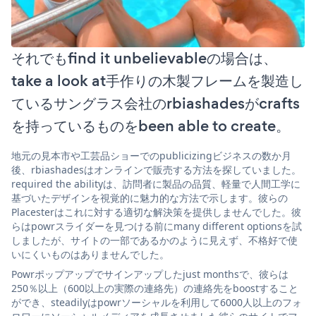
それでもfind it unbelievableの場合は、
take a look at手作りの木製フレームを製造し
ているサングラス会社のrbiashadesがcrafts
を持っているものをbeen able to create。
地元の見本市や工芸品ショーでのpublicizingビジネスの数か月
後、rbiashadesはオンラインで販売する方法を探していました。
required the abilityは、訪問者に製品の品質、軽量で人間工学に
基づいたデザインを視覚的に魅力的な方法で示します。彼らの
Placesterはこれに対する適切な解決策を提供しませんでした。彼
らはpowrスライダーを見つける前にmany different optionsを試
しましたが、サイトの一部であるかのように見えず、不格好で使
いにくいものはありませんでした。
Powrポップアップでサインアップしたjust monthsで、彼らは
250％以上（600以上の実際の連絡先）の連絡先をboostすること
ができ、steadilyはpowrソーシャルを利用して6000人以上のフォ